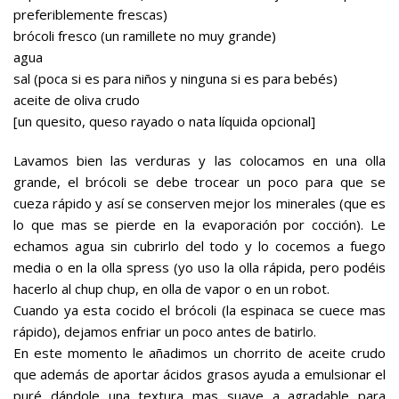
preferiblemente frescas)
brócoli fresco (un ramillete no muy grande)
agua
sal (poca si es para niños y ninguna si es para bebés)
aceite de oliva crudo
[un quesito, queso rayado o nata líquida opcional]
Lavamos bien las verduras y las colocamos en una olla
grande, el brócoli se debe trocear un poco para que se
cueza rápido y así se conserven mejor los minerales (que es
lo que mas se pierde en la evaporación por cocción). Le
echamos agua sin cubrirlo del todo y lo cocemos a fuego
media o en la olla spress (yo uso la olla rápida, pero podéis
hacerlo al chup chup, en olla de vapor o en un robot.
Cuando ya esta cocido el brócoli (la espinaca se cuece mas
rápido), dejamos enfriar un poco antes de batirlo.
En este momento le añadimos un chorrito de aceite crudo
que además de aportar ácidos grasos ayuda a emulsionar el
puré dándole una textura mas suave a agradable para