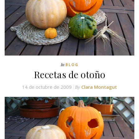
In
BLOG
Recetas de otoño
14 de octubre de 2009
Clara Montagut
By