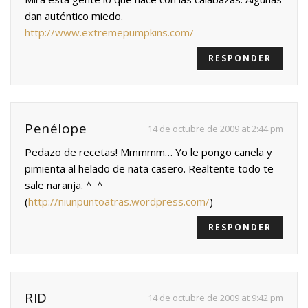
dan auténtico miedo.
http://www.extremepumpkins.com/
RESPONDER
Penélope
14 de octubre de 2009 at 2:44 pm
Pedazo de recetas! Mmmmm… Yo le pongo canela y
pimienta al helado de nata casero. Realtente todo te
sale naranja. ^_^
(
http://niunpuntoatras.wordpress.com/
)
RESPONDER
RID
14 de octubre de 2009 at 9:42 pm