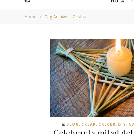
HOLA
Home
Tag Archives: Cestas
,
,
,
,
In
BLOG
CREAR
CRECER
DIY
N
Celebrar la mitad del