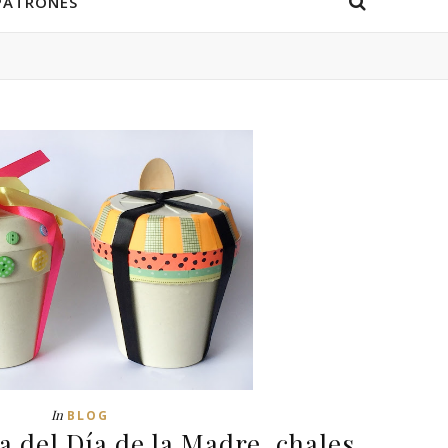
PATRONES
In
BLOG
 del Día de la Madre, chales