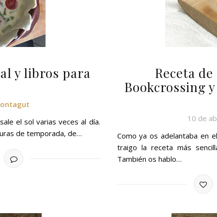
Receta de
al y libros para
Bookcrossing y 
s
Montagut
10 de ab
le el sol varias veces al día.
rduras de temporada, de…
Como ya os adelantaba en el
traigo la receta más senci
También os hablo…