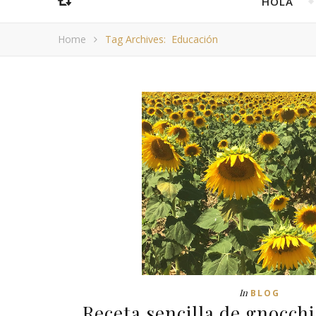
HOLA
Home
Tag Archives: Educación
In
BLOG
Receta sencilla de gnocchi