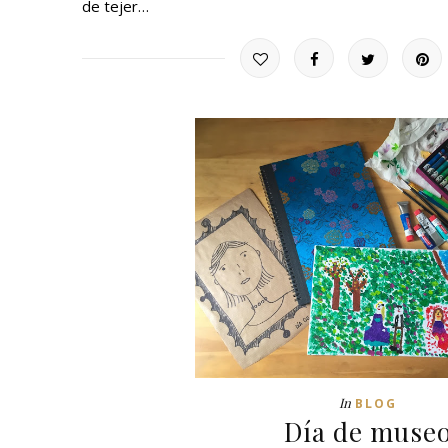
de tejer…
In
BLOG
Día de muse