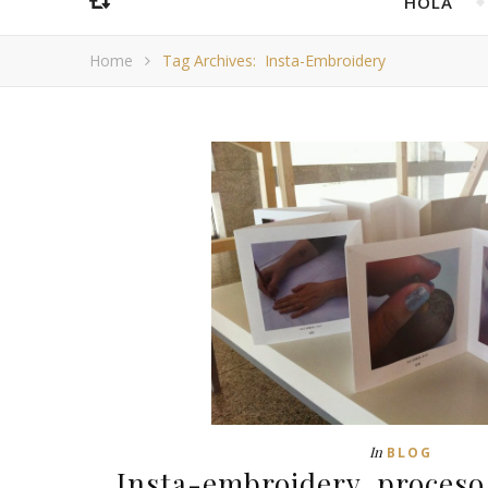
HOLA
Home
Tag Archives: Insta-Embroidery
In
BLOG
Insta-embroidery, proceso 