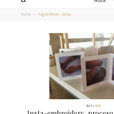
HOLA
Home
Tag Archives: Siona
In
BLOG
Insta-embroidery, proceso 