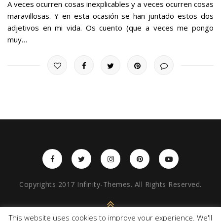
A veces ocurren cosas inexplicables y a veces ocurren cosas
maravillosas. Y en esta ocasión se han juntado estos dos
adjetivos en mi vida. Os cuento (que a veces me pongo
muy…
Copyrights 2017 Infinity-Themes. All Rights Reserved.
BACK TO TOP
This website uses cookies to improve your experience. We'll