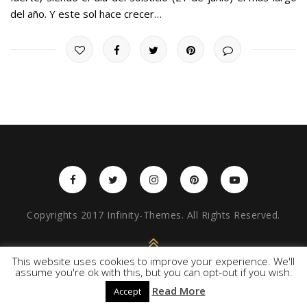
del año. Y este sol hace crecer…
Copyrights 2017 Infinity-Themes. All Rights Reserved.
BACK TO TOP
This website uses cookies to improve your experience. We'll
assume you're ok with this, but you can opt-out if you wish.
Read More
Accept