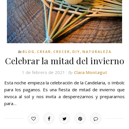
,
,
,
,
In
BLOG
CREAR
CRECER
DIY
NATURALEZA
Celebrar la mitad del invierno
1 de febrero de 2021
Clara Montagut
By
Esta noche empieza la celebración de la Candelaria, o Imbolc
para los paganos. Es una fiesta de mitad de invierno que
invoca al sol y nos invita a desperezarnos y prepararnos
para…