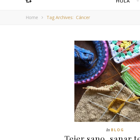
HOLA
Home
Tag Archives: Cáncer
In
BLOG
Tejer sano, sanar t