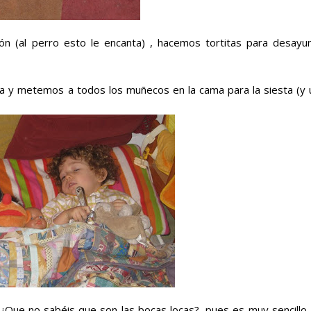
 (al perro esto le encanta) , hacemos tortitas para desayun
pa y metemos a todos los muñecos en la cama para la siesta (y 
¿Que no sabéis que son las bocas locas?, pues es muy sencillo.