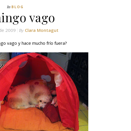
In
BLOG
ingo vago
 de 2009
Clara Montagut
By
o vago y hace mucho frío fuera?