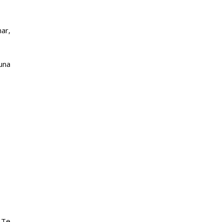
ar,
una
 Te