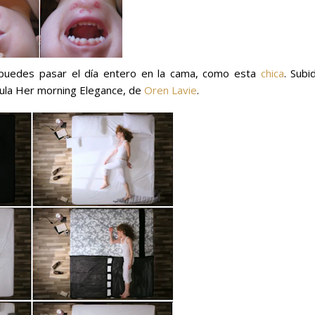
puedes pasar el día entero en la cama, como esta
chica
. Subi
itula Her morning Elegance, de
Oren Lavie
.