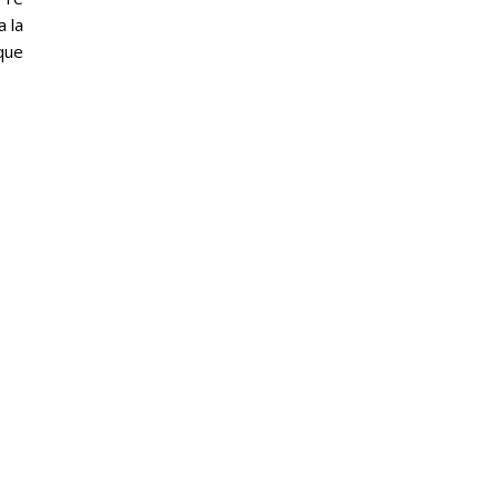
a la
que