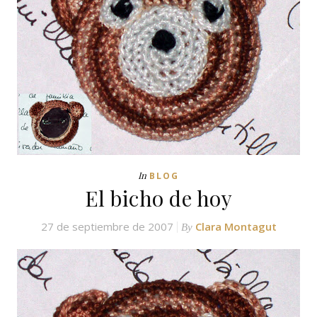
In
BLOG
El bicho de hoy
27 de septiembre de 2007
Clara Montagut
By