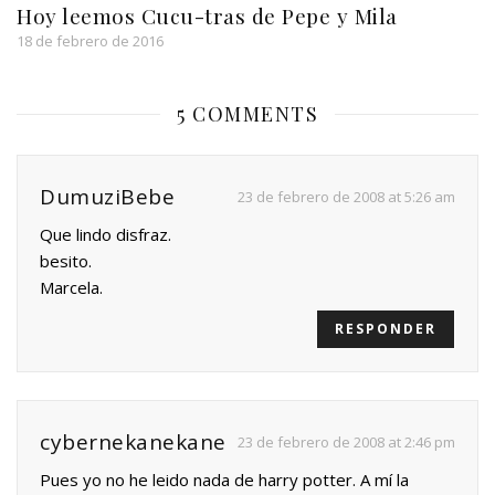
Hoy leemos Cucu-tras de Pepe y Mila
18 de febrero de 2016
5 COMMENTS
DumuziBebe
23 de febrero de 2008 at 5:26 am
Que lindo disfraz.
besito.
Marcela.
RESPONDER
cybernekanekane
23 de febrero de 2008 at 2:46 pm
Pues yo no he leido nada de harry potter. A mí la