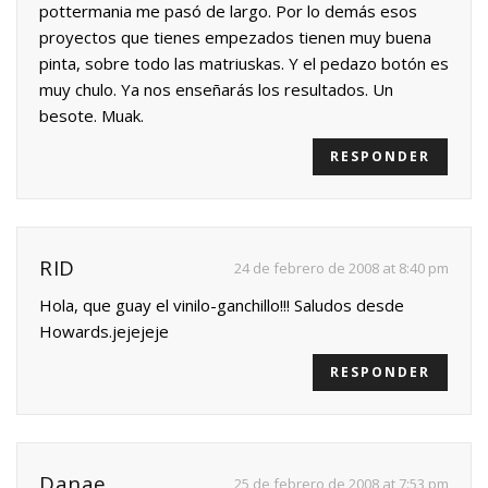
pottermania me pasó de largo. Por lo demás esos
proyectos que tienes empezados tienen muy buena
pinta, sobre todo las matriuskas. Y el pedazo botón es
muy chulo. Ya nos enseñarás los resultados. Un
besote. Muak.
RESPONDER
RID
24 de febrero de 2008 at 8:40 pm
Hola, que guay el vinilo-ganchillo!!! Saludos desde
Howards.jejejeje
RESPONDER
Danae
25 de febrero de 2008 at 7:53 pm