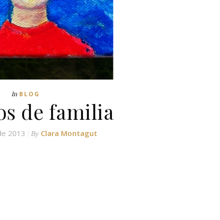
In
BLOG
os de familia
de 2013
Clara Montagut
By