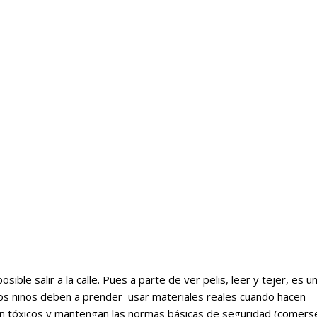
ible salir a la calle. Pues a parte de ver pelis, leer y tejer, es u
los niños deben a prender usar materiales reales cuando hacen
an tóxicos y mantengan las normas básicas de seguridad (comers