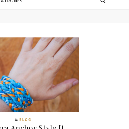
PATRONES
In
BLOG
ra Anchor Style It