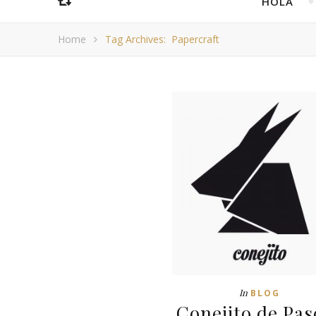
HOLA
Home
Tag Archives: Papercraft
In
BLOG
Conejito de Pas