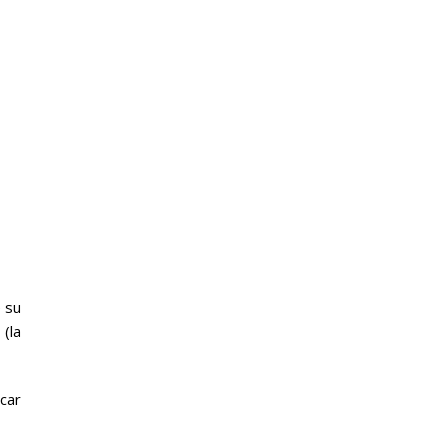
 su
(la
car