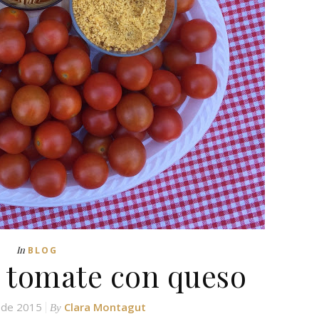
In
BLOG
e tomate con queso
 de 2015
Clara Montagut
By