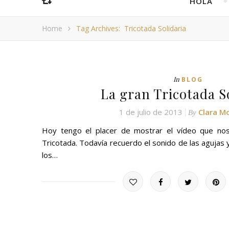
HOLA
Home
Tag Archives: Tricotada Solidaria
In
BLOG
La gran Tricotada S
1 de julio de 2013
Clara M
By
Hoy tengo el placer de mostrar el vídeo que no
Tricotada. Todavía recuerdo el sonido de las agujas y 
los…