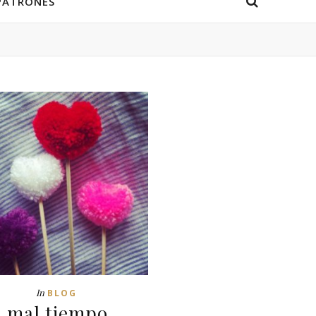
PATRONES
In
BLOG
l mal tiempo….