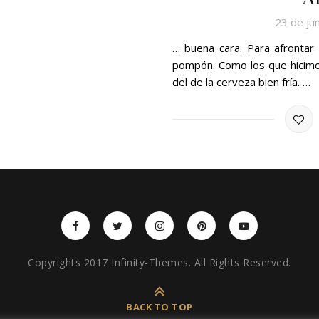
23 de ju
… buena cara. Para afrontar
pompón. Como los que hicimos
del de la cerveza bien fría. …
Copyrights 2017 Infinity-Themes. All Rights Reserved.
BACK TO TOP