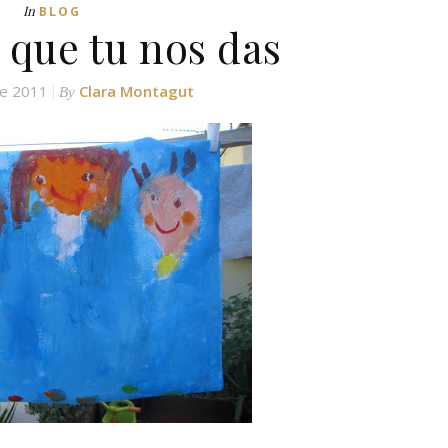
In
BLOG
 que tu nos das
de 2011
Clara Montagut
By