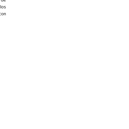
los
 con