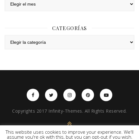
Archivos
CATEGORÍAS
Categorías
Copyrights 2017 Infinity-Themes. All Rights Reserved.
BACK TO TOP
This website uses cookies to improve your experience. We'll
assume you're ok with this, but you can opt-out if you wish.