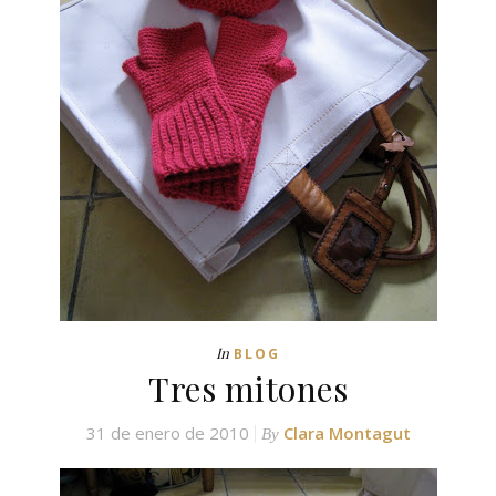
In
BLOG
Tres mitones
31 de enero de 2010
Clara Montagut
By