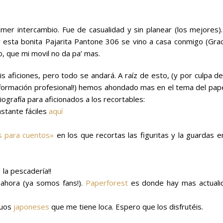
imer intercambio. Fue de casualidad y sin planear (los mejores).
 y esta bonita Pajarita Pantone 306 se vino a casa conmigo (Grac
o, que mi movil no da pa’ mas.
s aficiones, pero todo se andará. A raíz de esto, (y por culpa d
eformación profesional!) hemos ahondado mas en el tema del pape
ografía para aficionados a los recortables:
stante fáciles
aquí
as para cuentos»
en los que recortas las figuritas y la guardas e
 la pescadería!!
 ahora (ya somos fans!).
Paperforest
es donde hay mas actuali
guos
japoneses
que me tiene loca. Espero que los disfrutéis.