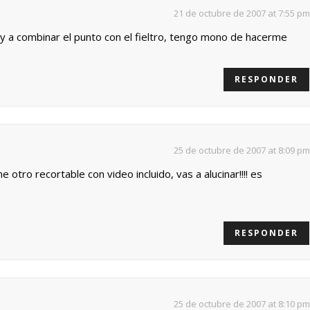
21 de octubre de 2007 at 7:55 pm
y a combinar el punto con el fieltro, tengo mono de hacerme
RESPONDER
25 de octubre de 2007 at 8:09 pm
 otro recortable con video incluido, vas a alucinar!!!! es
RESPONDER
25 de octubre de 2007 at 8:10 pm