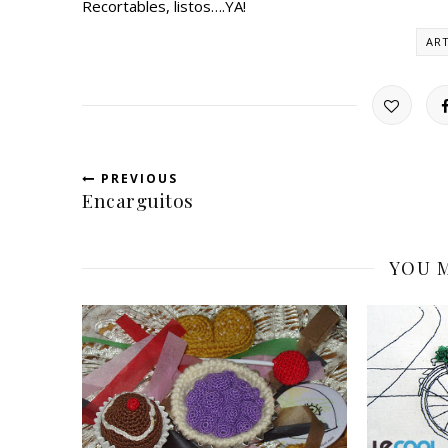
Recortables, listos….YA!
AR
PREVIOUS
Encarguitos
YOU M