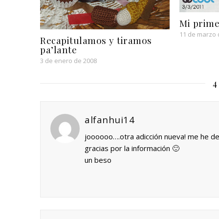
Mi prime
11 de marzo 
Recapitulamos y tiramos
pa’lante
3 de enero de 2008
4
alfanhui14
joooooo….otra adicción nueva! me he de
gracias por la información 🙂
un beso