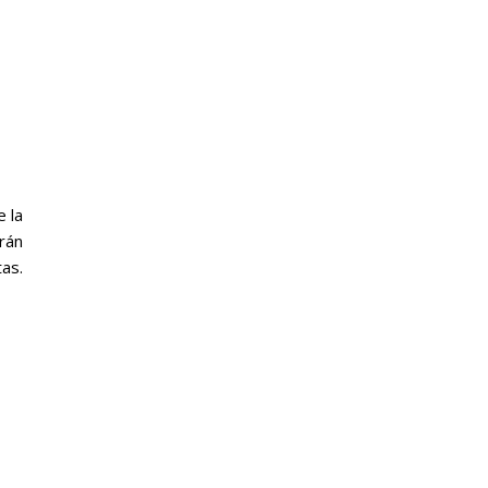
e la
drán
tas.