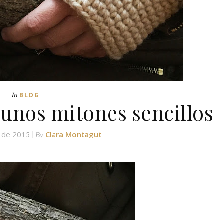
In
BLOG
 unos mitones sencillos
e de 2015
Clara Montagut
By