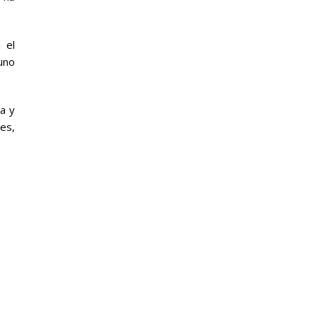
 el
uno
a y
es,