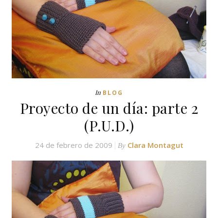
In
BLOG
Proyecto de un día: parte 2
(P.U.D.)
24 de febrero de 2009
Clara Montagut
By