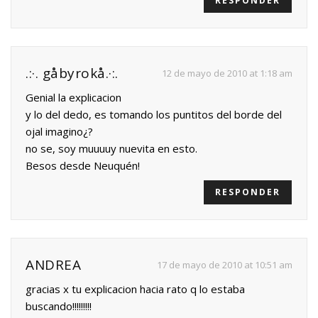
RESPONDER
.:·. gåbyrokå.·:.
12 de mayo de 2010 at 1:18 am
Genial la explicacion
y lo del dedo, es tomando los puntitos del borde del
ojal imagino¿?
no se, soy muuuuy nuevita en esto.
Besos desde Neuquén!
RESPONDER
ANDREA
17 de mayo de 2010 at 10:51 am
gracias x tu explicacion hacia rato q lo estaba
buscando!!!!!!!!!