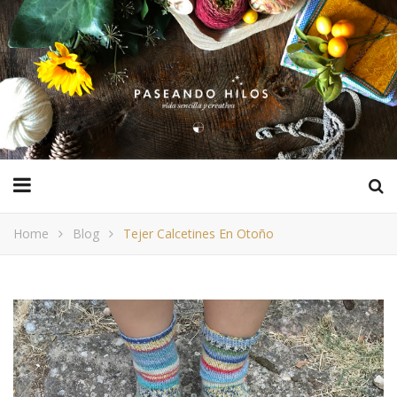
Home
Blog
Tejer Calcetines En Otoño