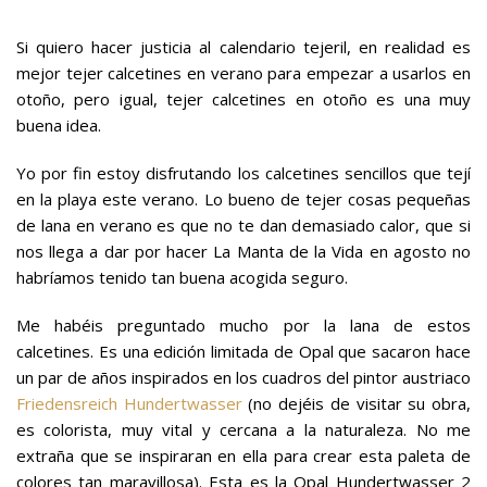
Si quiero hacer justicia al calendario
tejeril
, en realidad es
mejor tejer calcetines en verano para empezar a usarlos en
otoño
, pero igual,
tejer
calcetines
en otoño es una muy
buena idea.
Yo por fin estoy disfrutando los calcetines sencillos que tejí
en la playa este verano. Lo bueno de tejer cosas pequeñas
de lana en verano es que no te dan demasiado calor, que si
nos llega a dar por hacer
La Manta de la Vida
en agosto no
habríamos tenido tan buena acogida seguro.
Me habéis preguntado mucho por la lana de estos
calcetines. Es una edición limitada de
Opal
que sacaron hace
un par de años inspirados en los cuadros del pintor austriaco
Friedensreich
Hundertwasser
(no dejéis de visitar su obra,
es colorista, muy vital y cercana a la naturaleza. No me
extraña que se inspiraran en ella para crear esta paleta de
colores tan maravillosa). Esta es la Opal Hundertwasser 2