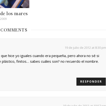
 de los mares
 2009
 COMMENTS
19 de julio de 2012 at 8:30 pm
las que hice yo iguales cuando era pequeña, pero ahora no sé si
e plástico, finitos… sabes cuáles son? no recuerdo el nombre.
RESPONDER
19 de julio de 2012 at 10:57 pm