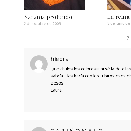
La reina
Naranja profundo
8 de junio de
2 de octubre de 2009
3
hiedra
Qué chulos los colores!!!! ni sé la de el
sabría… las hacía con los tubitos esos d
Besos
Laura.
C A R I Ñ O M A L O