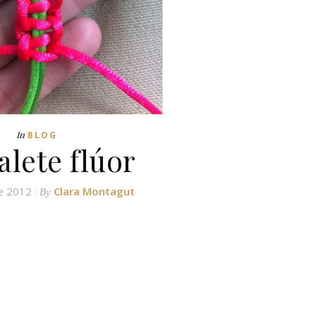
In
BLOG
alete flúor
de 2012
Clara Montagut
By