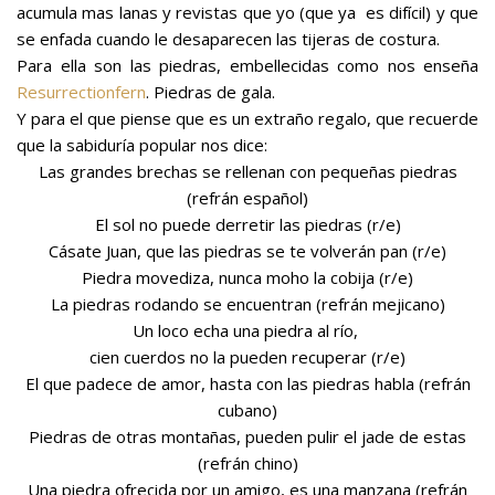
acumula mas lanas y revistas que yo (que ya es difícil) y que
se enfada cuando le desaparecen las tijeras de costura.
Para ella son las piedras, embellecidas como nos enseña
Resurrectionfern
. Piedras de gala.
Y para el que piense que es un extraño regalo, que recuerde
que la sabiduría popular nos dice:
Las grandes brechas se rellenan con pequeñas piedras
(refrán español)
El sol no puede derretir las piedras (r/e)
Cásate Juan, que las piedras se te volverán pan (r/e)
Piedra movediza, nunca moho la cobija (r/e)
La piedras rodando se encuentran (refrán mejicano)
Un loco echa una piedra al río,
cien cuerdos no la pueden recuperar (r/e)
El que padece de amor, hasta con las piedras habla (refrán
cubano)
Piedras de otras montañas, pueden pulir el jade de estas
(refrán chino)
Una piedra ofrecida por un amigo, es una manzana (refrán