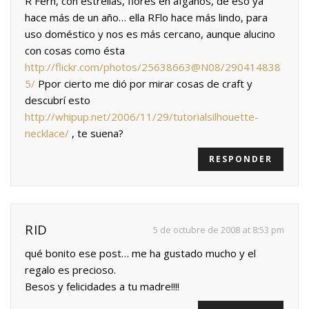
R Fern, con estrellas, flores en afganos, de eso ya
hace más de un año… ella RFlo hace más lindo, para
uso doméstico y nos es más cercano, aunque alucino
con cosas como ésta
http://flickr.com/photos/25638663@N08/290414838
5/
Ppor cierto me dió por mirar cosas de craft y
descubrí esto
http://whipup.net/2006/11/29/tutorialsilhouette-
necklace/
, te suena?
RESPONDER
RID
5 de octubre de 2008 at 8:53 pm
qué bonito ese post… me ha gustado mucho y el
regalo es precioso.
Besos y felicidades a tu madre!!!!