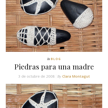
In
BLOG
Piedras para una madre
3 de octubre de 2008
Clara Montagut
By