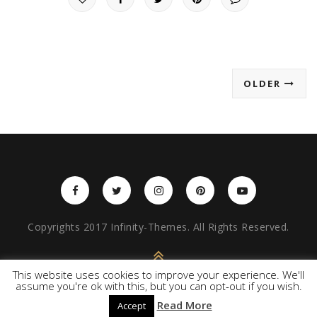
OLDER
Copyrights 2017 Infinity-Themes. All Rights Reserved.
BACK TO TOP
This website uses cookies to improve your experience. We'll
assume you're ok with this, but you can opt-out if you wish.
Read More
Accept