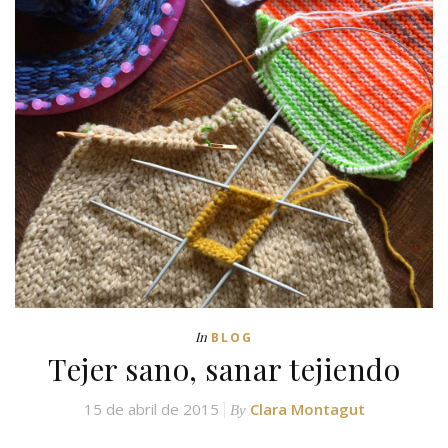
In
BLOG
Tejer sano, sanar tejiendo
15 de abril de 2015
Clara Montagut
By