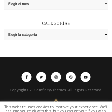
Archivos
CATEGORÍAS
Categorías
Copyrights 2017 Infinity-Themes. All Rights Reserved.
BACK TO TOP
This website uses cookies to improve your experience. We'll
assume you're ok with this, but you can opt-out if you wish.