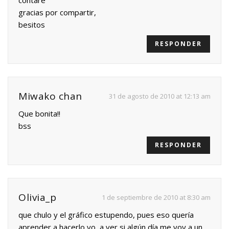
gracias por compartir,
besitos
RESPONDER
Miwako chan
31 de agosto de 2010 at 12:13 am
Que bonita!!
bss
RESPONDER
Olivia_p
1 de septiembre de 2010 at 8:30 am
que chulo y el gráfico estupendo, pues eso quería
aprender a hacerlo yo, a ver si algún día me voy a un