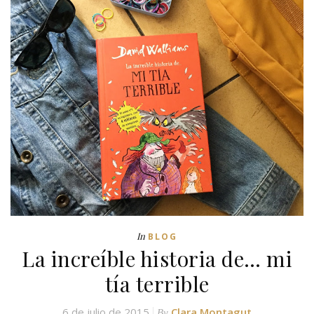
In
BLOG
La increíble historia de… mi
tía terrible
6 de julio de 2015
Clara Montagut
By