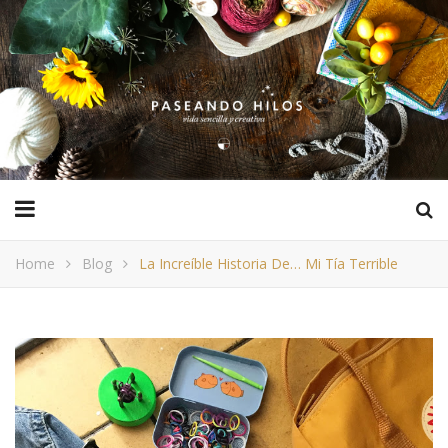
Home
Blog
La Increíble Historia De… Mi Tía Terrible