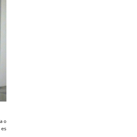
ía o
e es