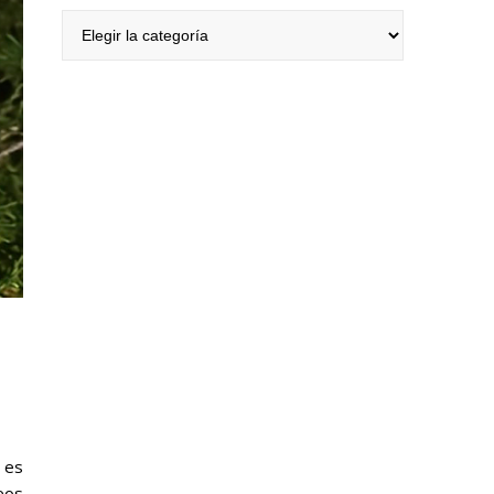
Categorías
 es
eos