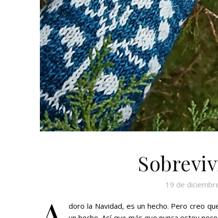
Sobreviv
19 de diciembr
A
doro la Navidad, es un hecho. Pero creo qu
un hecho. Así que más que nunca estoy nece