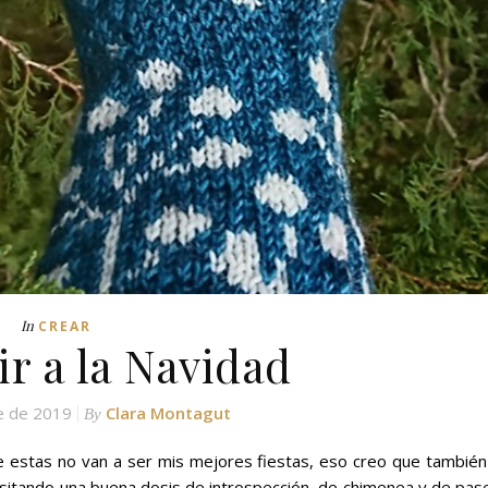
In
CREAR
ir a la Navidad
e de 2019
Clara Montagut
By
e estas no van a ser mis mejores fiestas, eso creo que también
sitando una buena dosis de introspección, de chimenea y de pas