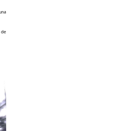
una
 de