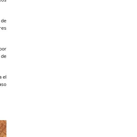
 de
eres
por
 de
 el
aso